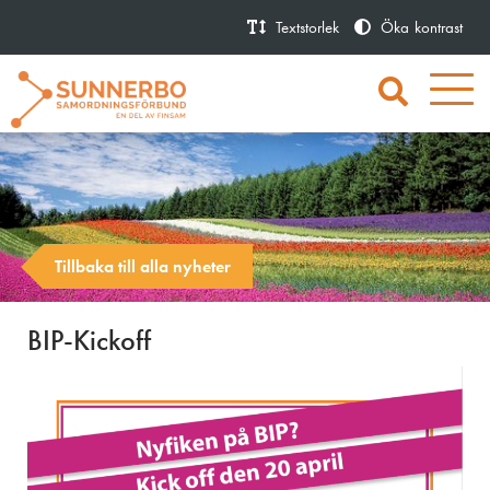
Textstorlek
Öka
kontrast
Tillbaka till alla nyheter
BIP-Kickoff