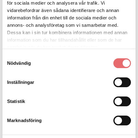
Kom igång med Välfärdsguiden
för sociala medier och analysera vår trafik. Vi
Välkommen till ett webbinarium där du lär känna Välfärdsguiden,
vidarebefordrar även sådana identifierare och annan
en digital samhällsguide som ger dig stöd i att hitta rätt i
information från din enhet till de sociala medier och
välfärdssystemet. Webbinariet passar till exempel dig som jobbar
annons- och analysföretag som vi samarbetar med.
som handläggare på en myndighet.
Dessa kan i sin tur kombinera informationen med annan
information som du har tillhandahållit eller som de har
samlat in när du har använt deras tjänster.
Samtyckesval
Nödvändig
Inställningar
Statistik
Samverkansutbildning
Marknadsföring
Höstens datum för Samverkansutbildningen kommer äga rum 7, 11
samt 16 September 2026.