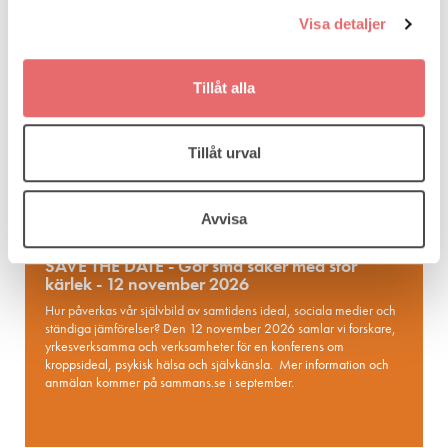
Visa detaljer
Tillåt alla
Tillåt urval
Avvisa
SAVE THE DATE - Gör små saker med stor
kärlek - 12 november 2026
Hur påverkas vår självbild av samtidens ideal, sociala medier och
ständiga jämförelser? Den 12 november 2026 samlar vi forskare,
yrkesverksamma och verksamheter för en konferens om
kroppsideal, psykisk hälsa och självkänsla. Mer information och
anmälan kommer på sammans.se i september.