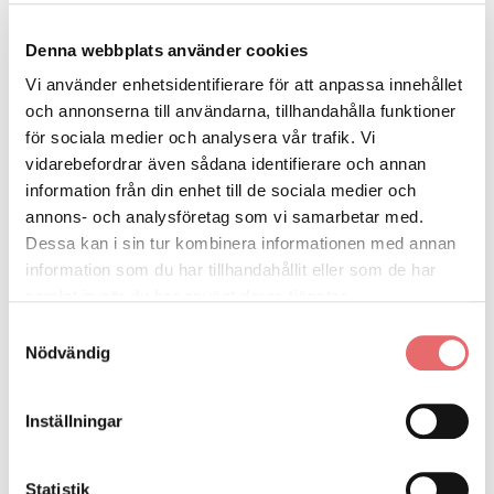
0476-551 40
Denna webbplats använder cookies
Hilda Ardash
Vi använder enhetsidentifierare för att anpassa innehållet
hilda.ardash@almhult.se
och annonserna till användarna, tillhandahålla funktioner
för sociala medier och analysera vår trafik. Vi
0476-64 27 02
vidarebefordrar även sådana identifierare och annan
information från din enhet till de sociala medier och
annons- och analysföretag som vi samarbetar med.
Dessa kan i sin tur kombinera informationen med annan
information som du har tillhandahållit eller som de har
samlat in när du har använt deras tjänster.
Samtyckesval
Nödvändig
Inställningar
Statistik