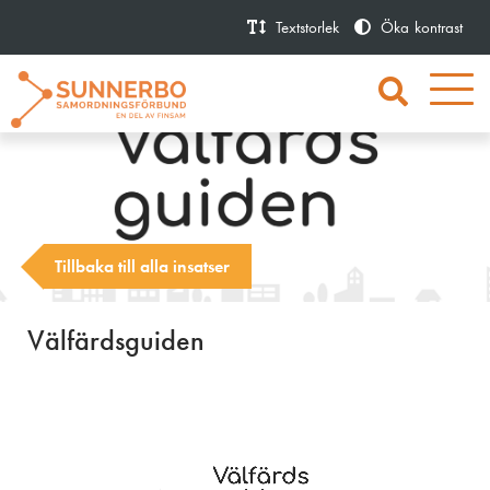
Textstorlek
Öka
kontrast
Tillbaka till alla insatser
Välfärdsguiden