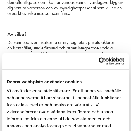
den offentliga sektorn. kan användas som ett vardagsverktyg av
dig som privatperson och av myndighetspersonal som vill ha en
översikt av vilka insatser som finns.
Av vilka?
De som bedriver insatserna är myndigheter, privata aktörer,
civilsamhället, studieförbund och arbetsintegrerade sociala
företag med flera. Det är samordningsförbunden runt om i
landet som gör Värfärdsguiden.
Tidigare
Denna webbplats använder cookies
Välfärdsguiden hette tidigare Insatskatalogen. Insatskatalogens
Vi använder enhetsidentifierare för att anpassa innehållet
syfte var att effektivisera och rationalisera sökandet efter insatser
och annonserna till användarna, tillhandahålla funktioner
för dem i behov av stöd mot egenförsörjning. Dagens verktyg
ger dig en bättre guidning inom välfärden, om det så handlar
för sociala medier och analysera vår trafik. Vi
om lätttillgänglig information för dig i just din situation eller en
vidarebefordrar även sådana identifierare och annan
aktivitet för att ta nästa steg framåt.
information från din enhet till de sociala medier och
annons- och analysföretag som vi samarbetar med.